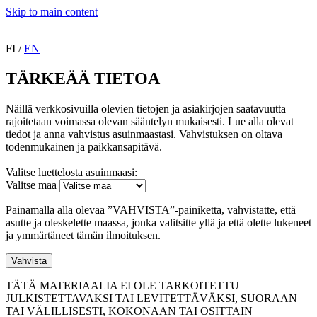
Skip to main content
FI
/
EN
TÄRKEÄÄ TIETOA
Näillä verkkosivuilla olevien tietojen ja asiakirjojen saatavuutta
rajoitetaan voimassa olevan sääntelyn mukaisesti. Lue alla olevat
tiedot ja anna vahvistus asuinmaastasi. Vahvistuksen on oltava
todenmukainen ja paikkansapitävä.
Valitse luettelosta asuinmaasi:
Valitse maa
Painamalla alla olevaa ”VAHVISTA”-painiketta, vahvistatte, että
asutte ja oleskelette maassa, jonka valitsitte yllä ja että olette lukeneet
ja ymmärtäneet tämän ilmoituksen.
Vahvista
TÄTÄ MATERIAALIA EI OLE TARKOITETTU
JULKISTETTAVAKSI TAI LEVITETTÄVÄKSI, SUORAAN
TAI VÄLILLISESTI, KOKONAAN TAI OSITTAIN