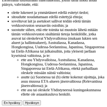
Etenemällä tutustumaan materiaaleihin, joihin tämä linkki antaa
pääsyn, vahvistatte, että:
olette lukeneet ja ymmärtäneet edellä esitetyt tiedot;
sitoudutte noudattamaan edellä esitettyjä ehtoja;
soveltuvat lait ja asetukset sallivat teidän edetä tämän
verkkosivuston seuraaviin osioihin; ja
suostutte siihen, että ette toimita tai muutoin lähetä mitään
tämän verkkosivuston sisältämiä tietoja henkilöille, jotka
asuvat tai oleskelevat Yhdysvalloissa (mukaan lukien sen
alueet ja hallintoalueet), Australiassa, Kanadassa,
Hongkongissa, Uudessa-Seelannissa, Japanissa, Singaporessa
tai Etelä-Afrikassa tai julkaisuihin, joita yleisesti jaellaan
kyseisissä valtioissa, ja te:
ette asu Yhdysvalloissa, Australiassa, Kanadassa,
Hongkongissa, Uudessa-Seelannissa, Japanissa,
Singaporessa tai Etelä-Afrikassa, ettekä parhaillaan
oleskele missään näistä valtioista;
asutte (a) Suomessa tai (b) olette kokenut sijoittaja, joka
asuu muussa ETA-alueen jäsenvaltiossa (Relevantissa
jäsenvaltiossa); ja
ette asu tai oleskele Yhdistyneessä kuningaskunnassa
ellette ole asiaankuuluva henkilö.
En hyväksy
Hyväksyn