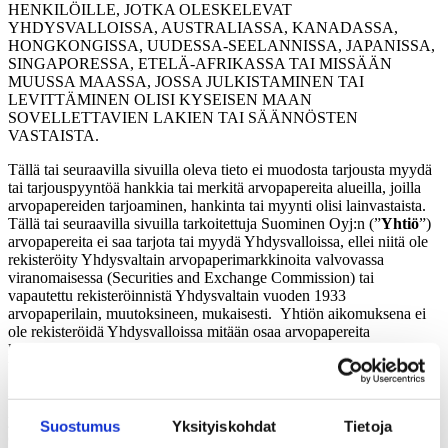
HENKILÖILLE, JOTKA OLESKELEVAT
YHDYSVALLOISSA, AUSTRALIASSA, KANADASSA,
HONGKONGISSA, UUDESSA-SEELANNISSA, JAPANISSA,
SINGAPORESSA, ETELÄ-AFRIKASSA TAI MISSÄÄN
MUUSSA MAASSA, JOSSA JULKISTAMINEN TAI
LEVITTÄMINEN OLISI KYSEISEN MAAN
SOVELLETTAVIEN LAKIEN TAI SÄÄNNÖSTEN
VASTAISTA.
Tällä tai seuraavilla sivuilla oleva tieto ei muodosta tarjousta myydä
tai tarjouspyyntöä hankkia tai merkitä arvopapereita alueilla, joilla
arvopapereiden tarjoaminen, hankinta tai myynti olisi lainvastaista.
Tällä tai seuraavilla sivuilla tarkoitettuja Suominen Oyj:n (”
Yhtiö
”)
arvopapereita ei saa tarjota tai myydä Yhdysvalloissa, ellei niitä ole
rekisteröity Yhdysvaltain arvopaperimarkkinoita valvovassa
viranomaisessa (Securities and Exchange Commission) tai
vapautettu rekisteröinnistä Yhdysvaltain vuoden 1933
arvopaperilain, muutoksineen, mukaisesti. Yhtiön aikomuksena ei
ole rekisteröidä Yhdysvalloissa mitään osaa arvopapereita
koskevasta tarjouksesta eikä tarjota arvopapereita yleisölle
Yhdysvalloissa.
Yhtiö ei ole antanut valtuutusta arvopapereiden tarjoamiseen
yleisölle Yhdistyneessä kuningaskunnassa tai Suomea lukuun
Suostumus
Yksityiskohdat
Tietoja
ottamatta missään Euroopan talousalueen jäsenvaltiossa. Missään